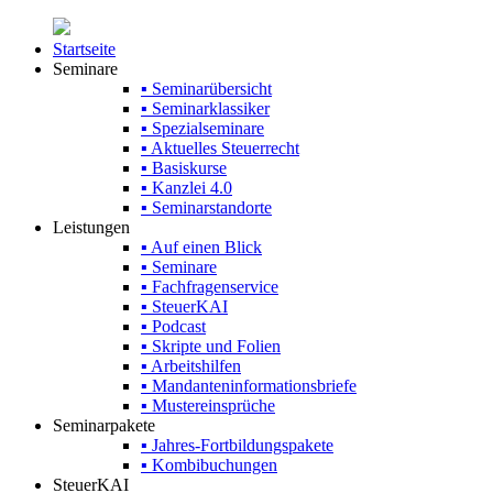
Startseite
Seminare
▪ Seminarübersicht
▪ Seminarklassiker
▪ Spezialseminare
▪ Aktuelles Steuerrecht
▪ Basiskurse
▪ Kanzlei 4.0
▪ Seminarstandorte
Leistungen
▪ Auf einen Blick
▪ Seminare
▪ Fachfragenservice
▪ SteuerKAI
▪ Podcast
▪ Skripte und Folien
▪ Arbeitshilfen
▪ Mandanteninformationsbriefe
▪ Mustereinsprüche
Seminarpakete
▪ Jahres-Fortbildungspakete
▪ Kombibuchungen
SteuerKAI