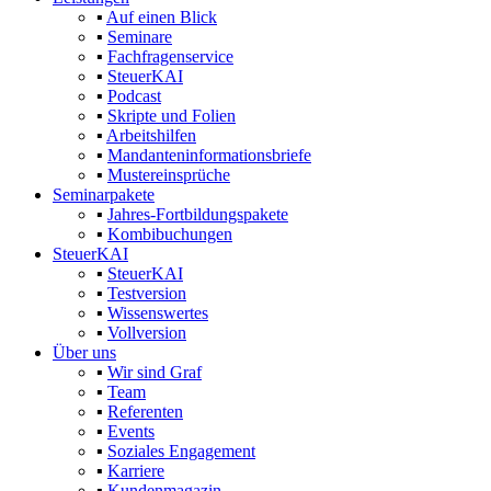
▪
Auf einen Blick
▪
Seminare
▪
Fachfragenservice
▪
SteuerKAI
▪
Podcast
▪
Skripte und Folien
▪
Arbeitshilfen
▪
Mandanteninformationsbriefe
▪
Mustereinsprüche
Seminarpakete
▪
Jahres-Fortbildungspakete
▪
Kombibuchungen
SteuerKAI
▪
SteuerKAI
▪
Testversion
▪
Wissenswertes
▪
Vollversion
Über uns
▪
Wir sind Graf
▪
Team
▪
Referenten
▪
Events
▪
Soziales Engagement
▪
Karriere
▪
Kundenmagazin