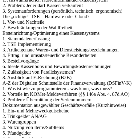
2. Problem: Jeder darf Kassen verkaufen!
3. Systemanforderungen (persönlich, technisch, ergonomisch)
Die „richtige“ TSE – Hardware oder Cloud?
1. Vor- und Nachteile
2. Beschränkungen der Wahlfreiheit
Ersteinrichtung/Optimierung eines Kassensystems
1. Stammdatenerfassung
2. TSE-Implementierung
3. Artikelgenaue Waren- und Dienstleistungsbezeichnungen
4. Ertrag- und umsatzsteuerliche Besonderheiten
5. Bestellvorgänge
6. Ideale Kassenbons und Bewirtungskostenrechnungen
7. Zulässigkeit von Parallelsystemen?
8. Ausblick auf E-Rechnung (B2B)
A-Z der Digitalen Schnittstelle der Finanzverwaltung (DSFinV-K)
1. Was ist wie zu programmieren - was kann, was muss?
2. Vorteile im KOMet-Meldeverfahren (§§ 146a Abs. 4, 87d AO)
3. Problem: Übermittlung der Seriennummern
Dokumentation ausgewählter Geschäftsvorfälle (Kurzhinweise)
1. Ein- und Mehrzweckgutscheine
2. Trinkgelder AN/AG
3. Warengruppen
4. Nutzung von Items/SubItems
5. Pfandgelder