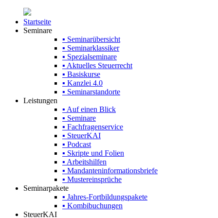
Startseite
Seminare
▪ Seminarübersicht
▪ Seminarklassiker
▪ Spezialseminare
▪ Aktuelles Steuerrecht
▪ Basiskurse
▪ Kanzlei 4.0
▪ Seminarstandorte
Leistungen
▪ Auf einen Blick
▪ Seminare
▪ Fachfragenservice
▪ SteuerKAI
▪ Podcast
▪ Skripte und Folien
▪ Arbeitshilfen
▪ Mandanteninformationsbriefe
▪ Mustereinsprüche
Seminarpakete
▪ Jahres-Fortbildungspakete
▪ Kombibuchungen
SteuerKAI