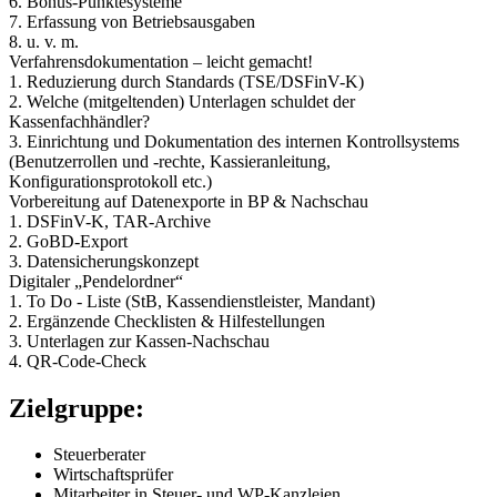
6. Bonus-Punktesysteme
7. Erfassung von Betriebsausgaben
8. u. v. m.
Verfahrensdokumentation – leicht gemacht!
1. Reduzierung durch Standards (TSE/DSFinV-K)
2. Welche (mitgeltenden) Unterlagen schuldet der
Kassenfachhändler?
3. Einrichtung und Dokumentation des internen Kontrollsystems
(Benutzerrollen und -rechte, Kassieranleitung,
Konfigurationsprotokoll etc.)
Vorbereitung auf Datenexporte in BP & Nachschau
1. DSFinV-K, TAR-Archive
2. GoBD-Export
3. Datensicherungskonzept
Digitaler „Pendelordner“
1. To Do - Liste (StB, Kassendienstleister, Mandant)
2. Ergänzende Checklisten & Hilfestellungen
3. Unterlagen zur Kassen-Nachschau
4. QR-Code-Check
Zielgruppe:
Steuerberater
Wirtschaftsprüfer
Mitarbeiter in Steuer- und WP-Kanzleien