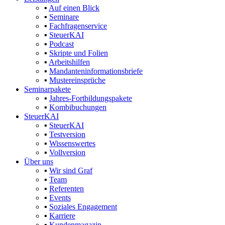
▪
Auf einen Blick
▪
Seminare
▪
Fachfragenservice
▪
SteuerKAI
▪
Podcast
▪
Skripte und Folien
▪
Arbeitshilfen
▪
Mandanteninformationsbriefe
▪
Mustereinsprüche
Seminarpakete
▪
Jahres-Fortbildungspakete
▪
Kombibuchungen
SteuerKAI
▪
SteuerKAI
▪
Testversion
▪
Wissenswertes
▪
Vollversion
Über uns
▪
Wir sind Graf
▪
Team
▪
Referenten
▪
Events
▪
Soziales Engagement
▪
Karriere
▪
Kundenmagazin